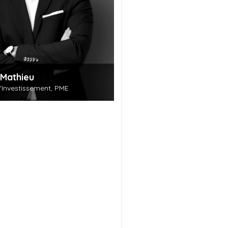
Mathieu
d'Investissement, PME
uvrir cette personne