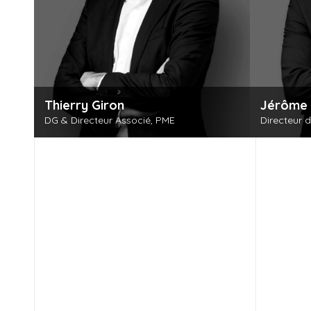
Thierry Giron
Jérôme 
DG & Directeur Associé, PME
Directeur 
Découvrir cette personne
Déco