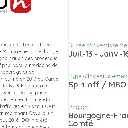
ns logicielles destinées
Durée d'investisseme
ase Management, d'échange
Juil.-13 - Janv.-1
gitalisation des processus
ôpital vers la médecine de
e repérage et de
Type d'investissemen
In est né en 2013 du Carve
Spin-off / MBO
itiative & Finance aux
deoSanté. Dès sa prise
oppement en France et à
'affaires en 3 ans. IDO-In
Région
en reprenant Covalia, un
Bourgogne-Fra
but 2016, IDO-In a été
Comté
ecteur en France avec