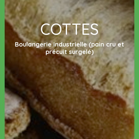
COTTES
Boulangerie industrielle (pain cru et
précuit surgelé)