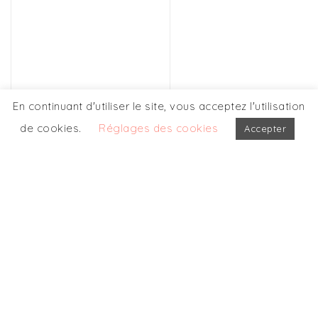
En continuant d'utiliser le site, vous acceptez l'utilisation
de cookies.
Réglages des cookies
Accepter
NOS AUTRES
PARTICIPATIONS