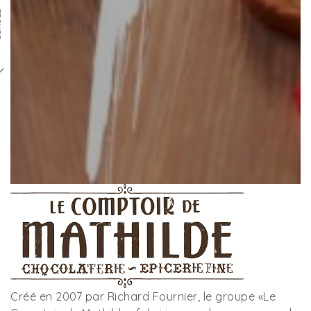
LL
Créé en 2007 par Richard Fournier, le groupe «Le