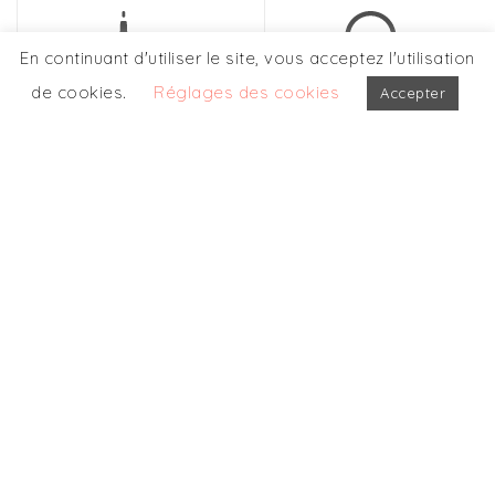
En continuant d'utiliser le site, vous acceptez l'utilisation
de cookies.
Réglages des cookies
Accepter
PARIS
LYON
155, boulevard
44, rue de la République
Haussmann
69002 LYON
75008 PARIS
TEL. : +33 (0) 4 78 87 86
TEL. : +33 (0) 1 56 89 97
85
00
contact@initiative-
contact@initiative-
finance.com
finance.com
Recevez notre newsletter
Laissez-nous votre e-mail pour recevoir nos