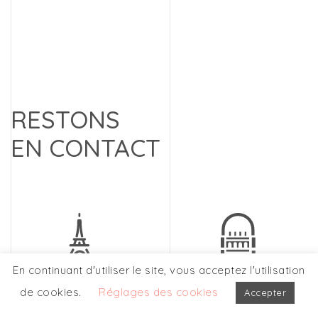
RESTONS
EN CONTACT
En continuant d'utiliser le site, vous acceptez l'utilisation
PARIS
LYON
de cookies.
Réglages des cookies
Accepter
155, boulevard
44, rue de la République
Haussmann
69002 LYON