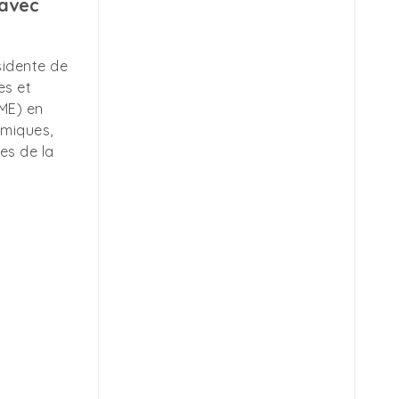
avec
sidente de
es et
ME) en
omiques,
es de la