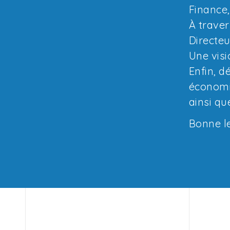
Finance,
À traver
Directeu
Une visio
Enfin, d
économiq
ainsi qu
Bonne le