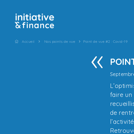
Accueil
Nos points de vue
Point de vue #2 : Covid-19
POIN
Septembr
L’optimi
faire un
recueill
de rentr
l’activi
Retrouve