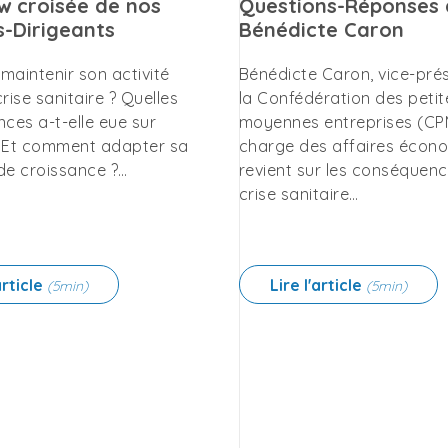
ew croisée de nos
Questions-Réponses 
s-Dirigeants
Bénédicte Caron
aintenir son activité
Bénédicte Caron, vice-pré
crise sanitaire ? Quelles
la Confédération des petit
ces a-t-elle eue sur
moyennes entreprises (CP
 ? Et comment adapter sa
charge des affaires écon
de croissance ?…
revient sur les conséquenc
crise sanitaire…
article
Lire l'article
(5min)
(5min)