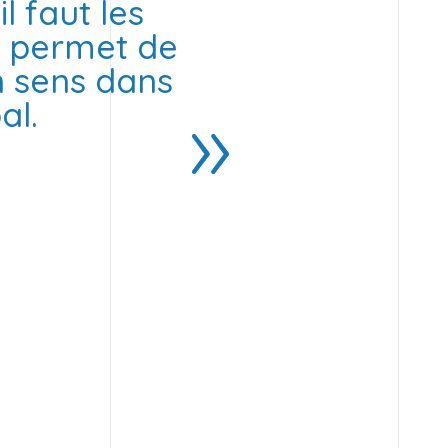
l faut les
ui permet de
n sens dans
al.