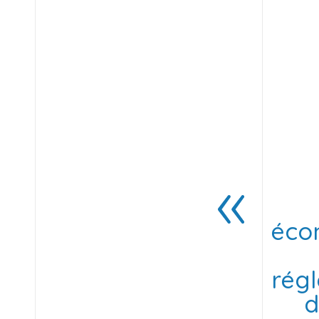
éco
régl
d