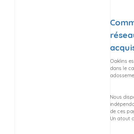
Comme
résea
acquis
Oaklins e
dans le ca
adossemen
Nous disp
indépendan
de ces pay
Un atout q