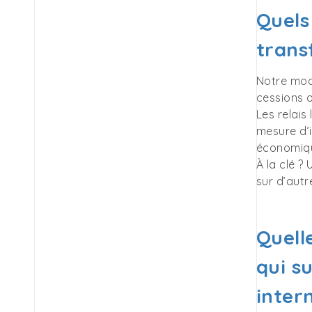
Quels
trans
Notre mod
cessions o
Les relais
mesure d’i
économiqu
À la clé ?
sur d’autr
Quell
qui s
inter