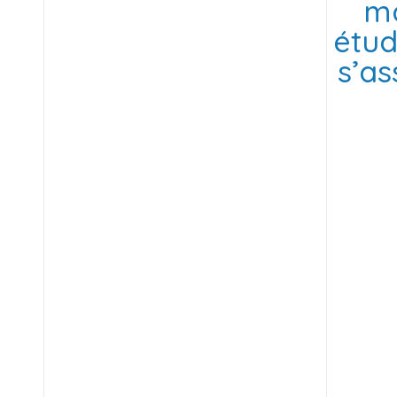
ma
étud
s’as