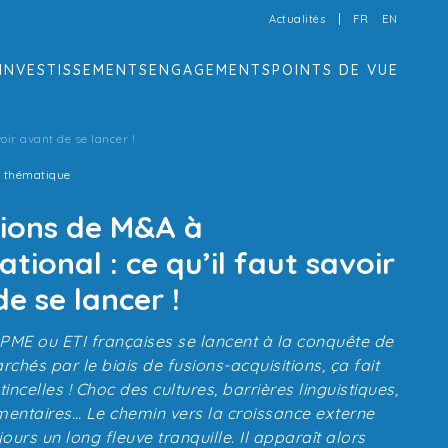
Actualités
FR
EN
INVESTISSEMENTS
ENGAGEMENTS
POINTS DE VUE
voir avant de se lancer !
r thématique
ions de M&A à
national : ce qu’il faut savoir
e se lancer !
PME ou ETI françaises se lancent à la conquête de
hés par le biais de fusions-acquisitions, ça fait
tincelles ! Choc des cultures, barrières linguistiques,
mentaires… Le chemin vers la croissance externe
jours un long fleuve tranquille. Il apparaît alors