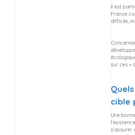
Il est par
France co
difficile, 
Concernant
développem
écologiqu
sur ces « 
Quels
cible
Une bonne
l’existenc
s’assurer 