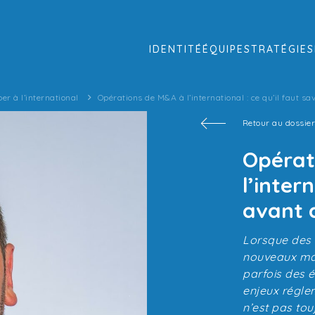
IDENTITÉ
ÉQUIPE
STRATÉGIES
er à l’international
Opérations de M&A à l’international : ce qu’il faut sa
Retour au dossie
Opérat
l’inter
avant d
Lorsque des 
nouveaux marc
parfois des é
enjeux régle
n’est pas tou