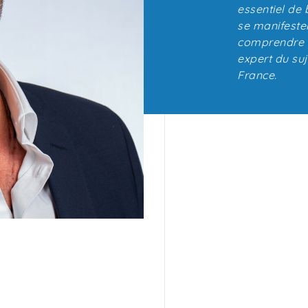
essentiel de 
se manifester
comprendre c
expert du su
France.