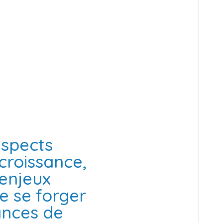
 aspects
croissance,
 enjeux
de se forger
ances de