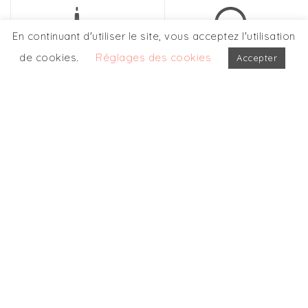
En continuant d'utiliser le site, vous acceptez l'utilisation
de cookies.
Réglages des cookies
Accepter
PARIS
LYON
155, boulevard
44, rue de la République
Haussmann
69002 LYON
75008 PARIS
TEL. : +33 (0) 4 78 87 86
TEL. : +33 (0) 1 56 89 97
85
00
contact@initiative-
contact@initiative-
finance.com
finance.com
Recevez notre newsletter
Laissez-nous votre e-mail pour recevoir nos